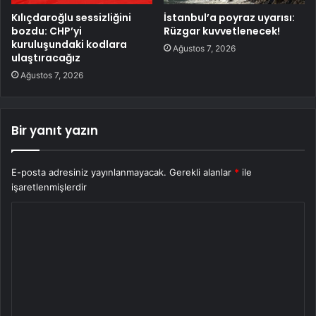
Kılıçdaroğlu sessizliğini
İstanbul’a poyraz uyarısı:
bozdu: CHP’yi
Rüzgar kuvvetlenecek!
kuruluşundaki kodlara
Ağustos 7, 2026
ulaştıracağız
Ağustos 7, 2026
Bir yanıt yazın
E-posta adresiniz yayınlanmayacak.
Gerekli alanlar
*
ile
işaretlenmişlerdir
Y
o
r
u
m