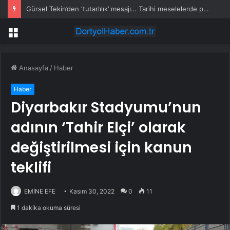
Gürsel Tekin’den ‘tutarlılık’ mesajı… Tarihi meselelerde pusula net olmalı
Menü
Anasayfa
/
Haber
Haber
Diyarbakır Stadyumu’nun
adının ‘Tahir Elçi’ olarak
değiştirilmesi için kanun
teklifi
EMİNE EFE
Kasım 30, 2022
0
11
1 dakika okuma süresi