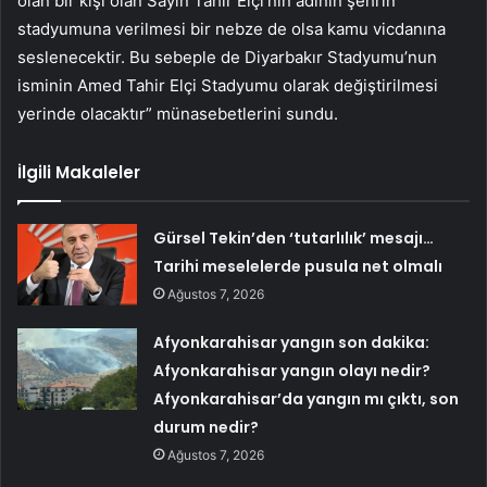
olan bir kişi olan Sayın Tahir Elçi’nin adının şehrin
stadyumuna verilmesi bir nebze de olsa kamu vicdanına
seslenecektir. Bu sebeple de Diyarbakır Stadyumu’nun
isminin Amed Tahir Elçi Stadyumu olarak değiştirilmesi
yerinde olacaktır” münasebetlerini sundu.
İlgili Makaleler
Gürsel Tekin’den ‘tutarlılık’ mesajı…
Tarihi meselelerde pusula net olmalı
Ağustos 7, 2026
Afyonkarahisar yangın son dakika:
Afyonkarahisar yangın olayı nedir?
Afyonkarahisar’da yangın mı çıktı, son
durum nedir?
Ağustos 7, 2026