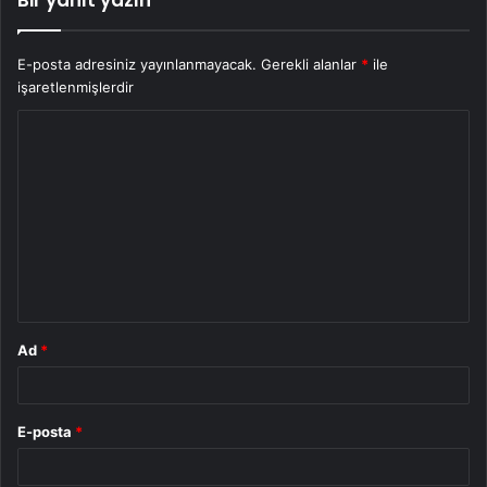
E-posta adresiniz yayınlanmayacak.
Gerekli alanlar
*
ile
işaretlenmişlerdir
Y
o
r
u
m
*
Ad
*
E-posta
*