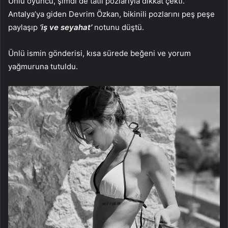
Ünlü oyuncu, şimdi de tatil pozlarıyla dikkat çekti.
Antalya’ya giden Devrim Özkan, bikinili pozlarını peş peşe
paylaşıp
‘iş ve seyahat’
notunu düştü.
Ünlü ismin gönderisi, kısa sürede beğeni ve yorum
yağmuruna tutuldu.