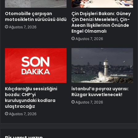
Otomobille çarpışan
Çin Dışişleri Bakanı: Güney
motosikletin sürücüsü öldü
Çin Denizi Meseleleri, Çin-
Asean İlişkilerinin Önünde
Ağustos 7, 2026
Engel Olmamalı
Ağustos 7, 2026
Kılıçdaroğlu sessizliğini
İstanbul’a poyraz uyarısı:
bozdu: CHP’yi
Rüzgar kuvvetlenecek!
kuruluşundaki kodlara
Ağustos 7, 2026
ulaştıracağız
Ağustos 7, 2026
Bir yanıt yazın