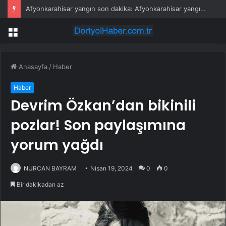
Su stresi çağı yaklaşıyor! Uzmanlardan Türkiye için uyarı
Menü
Anasayfa
/
Haber
Haber
Devrim Özkan’dan bikinili
pozlar! Son paylaşımına
yorum yağdı
NURCAN BAYRAM
Nisan 19, 2024
0
0
Bir dakikadan az