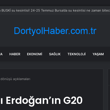
en ve Karamürsel tünellerine konfor dokunuşu
FA
HABER
EKONOMI
SAĞLIK
TEKNOLOJI
YAŞAM
dönüşü açıklamaları
 Erdoğan’ın G20