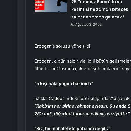
25 Temmuz Bursa’da su
kesintisi ne zaman bitecek,
sular ne zaman gelecek?
Ağustos 8, 2026
Erdoğan’a sorusu yöneltildi.
Erdoğan, o gün saldırıyla ilgili bütün gelişmeleri 
ölümler noktasında çok endişelendiklerini söyl
“5 kişi hala yoğun bakımda”
İstiklal Caddesi’ndeki terör atağında 2’si çocuk
“Rabb’im her birine rahmet eylesin. Şu anda 5
25’e indi, diğerleri taburcu edilmiş vaziyette.”
“Biz, bu muhalefete yabancı değiliz”