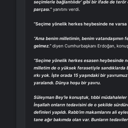
seçimlerle bağlantılıdır’ gibi bir ifade de te
parçası.”
yanıtını verdi.
“Seçime yönelik herkes heybesinde ne varsa
“Ama benim milletimin, benim vatandaşımın fe
gelmez.”
diyen Cumhurbaşkanı Erdoğan, konuş
“Seçime yönelik herkes esasen heybesinde n
milletim de o yüksek ferasetiyle sandıklarda b
ırkı yok. İşte orada 15 yaşındaki bir yavrumu
yaralandı. Dünya hoşu bir yavru.
Süleyman Bey’le konuştuk, tıbbi müdahaleler
İnşallah onların tedavisini de o şekilde sürd
definleri yapıldı. Rabb’im makamlarını ali eyle
tane ağır bakımda olan var. Bunların tedavileri