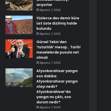
arıyorlar
Ağustos 7, 2026
Yüzlerce dev demir küre
üst üste dizilmiş halde
bulundu
Ağustos 7, 2026
Gürsel Tekin’den
‘tutarlılık’ mesajı… Tarihi
meselelerde pusula net
olmalı
Ağustos 7, 2026
Afyonkarahisar yangın
son dakika:
Afyonkarahisar yangın
olayı nedir?
Afyonkarahisar’da
yangın mı çıktı, son
durum nedir?
Ağustos 7, 2026