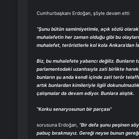
Cumhurbaşkanı Erdoğan, şöyle devam etti:
“Şunu bütün samimiyetimle, açık sözlü olara
muhalefetin her zaman olduğu gibi bu olayların
muhalefet, teröristlerle kol kola Ankara’dan İ
Biz, bu muhalefete yabancı değiliz. Bunların t
parlamentodaki uzantısıyla zati birlikte hareke
bunların şu anda kendi içinde zati terör telaf
artık bunlardan kimileriyle ilgili dokunulmazl
çalışmalar da devam ediyor. Bunlara alıştık.
“K
orku senaryosunun bir parçası
“
sorusuna Erdoğan,
“Bir defa şunu peşinen söyl
pabuç bırakmayız. Gereği neyse bunun gereğin