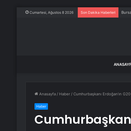
Seym
Cumartesi, Ağustos 8 2026
Son Dakika Haberleri
ANASAY
Anasayfa
/
Haber
/
Cumhurbaşkanı Erdoğan’ın G20 
Haber
Cumhurbaşkanı