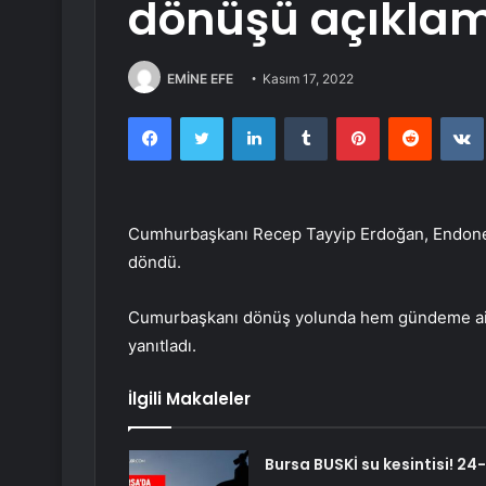
dönüşü açıklam
EMİNE EFE
Kasım 17, 2022
Facebook
Twitter
LinkedIn
Tumblr
Pinterest
Reddit
Cumhurbaşkanı Recep Tayyip Erdoğan, Endonezy
döndü.
Cumurbaşkanı dönüş yolunda hem gündeme ait 
yanıtladı.
İlgili Makaleler
Bursa BUSKİ su kesintisi! 24-