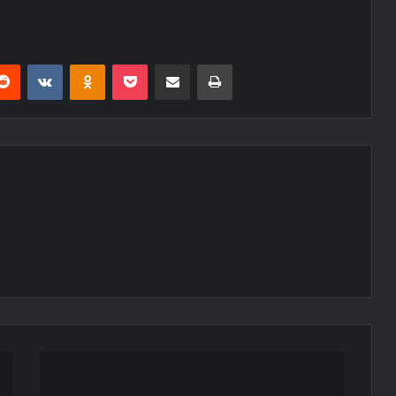
erest
Reddit
VKontakte
Odnoklassniki
Pocket
E-Posta ile paylaş
Yazdır