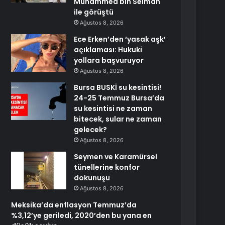
Muhammed bin Selman
ile görüştü
Ağustos 8, 2026
Ece Erken’den ‘yasak aşk’
açıklaması: Hukuki
yollara başvuruyor
Ağustos 8, 2026
Bursa BUSKİ su kesintisi!
24-25 Temmuz Bursa’da
su kesintisi ne zaman
bitecek, sular ne zaman
gelecek?
Ağustos 8, 2026
Seymen ve Karamürsel
tünellerine konfor
dokunuşu
Ağustos 8, 2026
Meksika’da enflasyon Temmuz’da
%3,12’ye geriledi, 2020’den bu yana en