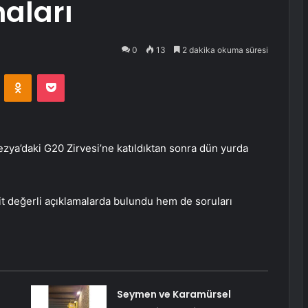
aları
0
13
2 dakika okuma süresi
VKontakte
Odnoklassniki
Pocket
a’daki G20 Zirvesi’ne katıldıktan sonra dün yurda
değerli açıklamalarda bulundu hem de soruları
Seymen ve Karamürsel