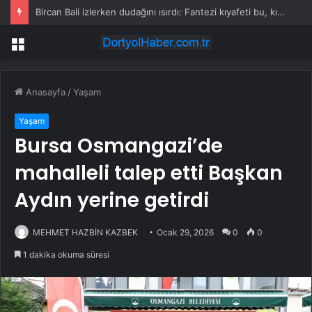
Bircan Bali izlerken dudağını ısırdı: Fantezi kıyafeti bu, kırbaç eksik
Menü
Anasayfa
/
Yaşam
Yaşam
Bursa Osmangazi’de
mahalleli talep etti Başkan
Aydın yerine getirdi
MEHMET HAZBİN KAZBEK
Ocak 29, 2026
0
0
1 dakika okuma süresi