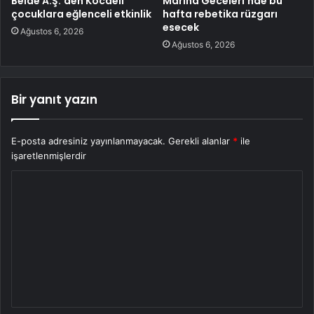
Belde A.Ş.’den Kocaeli
Marina Geceleri’nde bu
çocuklara eğlenceli etkinlik
hafta rebetika rüzgarı
esecek
Ağustos 6, 2026
Ağustos 6, 2026
Bir yanıt yazın
E-posta adresiniz yayınlanmayacak.
Gerekli alanlar
*
ile
işaretlenmişlerdir
Y
o
r
u
m
*