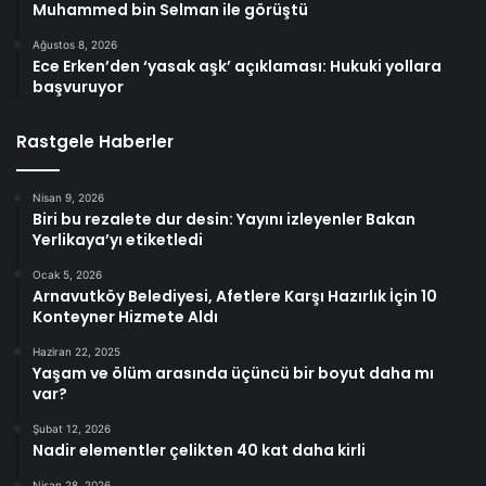
Muhammed bin Selman ile görüştü
Ağustos 8, 2026
Ece Erken’den ‘yasak aşk’ açıklaması: Hukuki yollara
başvuruyor
Rastgele Haberler
Nisan 9, 2026
Biri bu rezalete dur desin: Yayını izleyenler Bakan
Yerlikaya’yı etiketledi
Ocak 5, 2026
Arnavutköy Belediyesi, Afetlere Karşı Hazırlık İçin 10
Konteyner Hizmete Aldı
Haziran 22, 2025
Yaşam ve ölüm arasında üçüncü bir boyut daha mı
var?
Şubat 12, 2026
Nadir elementler çelikten 40 kat daha kirli
Nisan 28, 2026