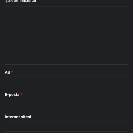
işaretlenmişlerdir
Y
o
r
u
m
*
Ad
*
E-posta
*
İnternet sitesi