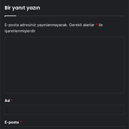
Bir yanıt yazın
E-posta adresiniz yayınlanmayacak.
Gerekli alanlar
*
ile
işaretlenmişlerdir
Y
o
r
u
m
*
Ad
*
E-posta
*