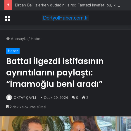
Bircan Bali izlerken dudağını ısırdı: Fantezi kıyafeti bu, kırbaç eksik
Menü
Anasayfa
/
Haber
Haber
Battal İlgezdi istifasının
ayrıntılarını paylaştı:
“İmamoğlu beni aradı”
OKTAY ÇAYLI
Ocak 29, 2024
0
2
2 dakika okuma süresi