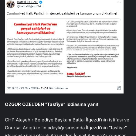
ÖZGÜR ÖZEL’DEN “Tasfiye” iddiasına yanıt
CHP Ataşehir Belediye Başkanı Battal İlgezdi’nin istifası ve
Onursal Adıgüzel’in adaylığı sırasında İlgezdi’nin “tasfiye”
iddiasıyla ilgili olarak Sözcü’den İsmail Saymaz’a konuşan