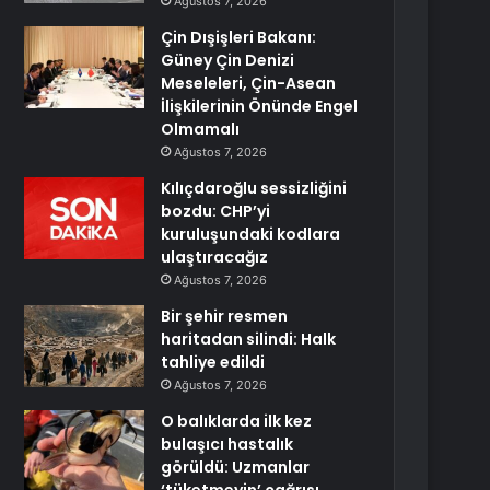
Ağustos 7, 2026
Çin Dışişleri Bakanı:
Güney Çin Denizi
Meseleleri, Çin-Asean
İlişkilerinin Önünde Engel
Olmamalı
Ağustos 7, 2026
Kılıçdaroğlu sessizliğini
bozdu: CHP’yi
kuruluşundaki kodlara
ulaştıracağız
Ağustos 7, 2026
Bir şehir resmen
haritadan silindi: Halk
tahliye edildi
Ağustos 7, 2026
O balıklarda ilk kez
bulaşıcı hastalık
görüldü: Uzmanlar