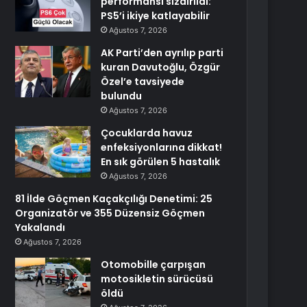
performansı sızdırıldı:
PS5’i ikiye katlayabilir
Ağustos 7, 2026
AK Parti’den ayrılıp parti
kuran Davutoğlu, Özgür
Özel’e tavsiyede
bulundu
Ağustos 7, 2026
Çocuklarda havuz
enfeksiyonlarına dikkat!
En sık görülen 5 hastalık
Ağustos 7, 2026
81 İlde Göçmen Kaçakçılığı Denetimi: 25
Organizatör ve 355 Düzensiz Göçmen
Yakalandı
Ağustos 7, 2026
Otomobille çarpışan
motosikletin sürücüsü
öldü