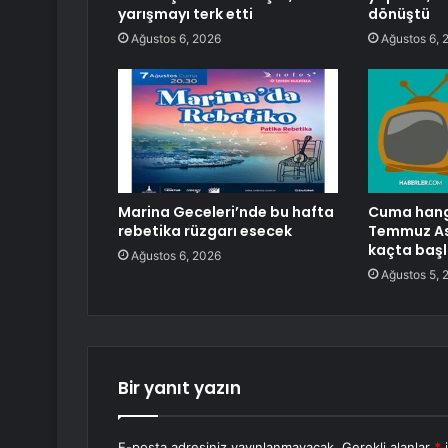
yarışmayı terk etti
dönüştü
Ağustos 6, 2026
Ağustos 6, 
Marina Geceleri’nde bu hafta
Cuma hangi 
rebetika rüzgarı esecek
Temmuz Ası
kaçta başl
Ağustos 6, 2026
Ağustos 5, 
Bir yanıt yazın
E-posta adresiniz yayınlanmayacak.
Gerekli alanlar
*
i