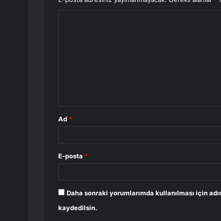
Y
o
r
u
m
*
Ad
*
E-posta
*
Daha sonraki yorumlarımda kullanılması için adı
kaydedilsin.