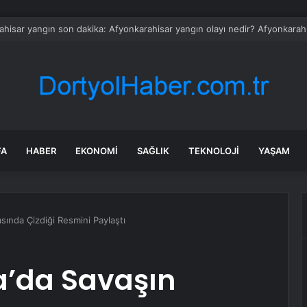
 çağı yaklaşıyor! Uzmanlardan Türkiye için uyarı
FA
HABER
EKONOMI
SAĞLIK
TEKNOLOJI
YAŞAM
sında Çizdiği Resmini Paylaştı
’da Savaşın