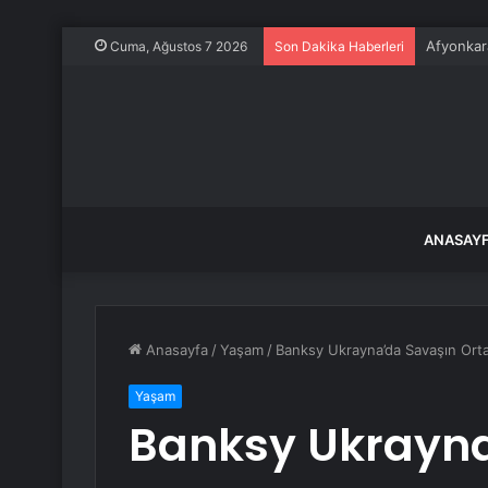
Su stresi
Cuma, Ağustos 7 2026
Son Dakika Haberleri
ANASAY
Anasayfa
/
Yaşam
/
Banksy Ukrayna’da Savaşın Orta
Yaşam
Banksy Ukrayna