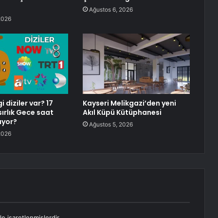
Ağustos 6, 2026
2026
diziler var? 17
Kayseri Melikgazi’den yeni
rlık Gece saat
Akıl Küpü Kütüphanesi
ıyor?
Ağustos 5, 2026
2026
le işaretlenmişlerdir