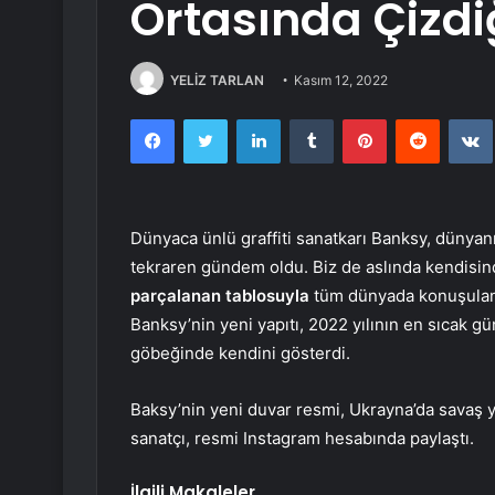
Ortasında Çizdi
YELİZ TARLAN
Kasım 12, 2022
Facebook
Twitter
LinkedIn
Tumblr
Pinterest
Reddit
Dünyaca ünlü graffiti sanatkarı Banksy, dünyanın
tekraren gündem oldu. Biz de aslında kendisinde
parçalanan tablosuyla
tüm dünyada konuşulan, h
Banksy’nin yeni yapıtı, 2022 yılının en sıcak 
göbeğinde kendini gösterdi.
Baksy’nin yeni duvar resmi, Ukrayna’da savaş y
sanatçı, resmi Instagram hesabında paylaştı.
İlgili Makaleler