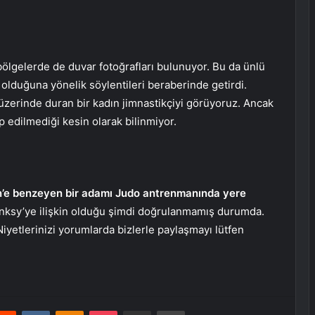
 bölgelerde de duvar fotoğrafları bulunuyor. Bu da ünlü
olduğuna yönelik söylentileri beraberinde getirdi.
zerinde duran bir kadın jimnastikçiyi görüyoruz. Ancak
 edilmediği kesin olarak bilinmiyor.
n’e benzeyen bir adamı Judo antrenmanında yere
nksy’ye ilişkin olduğu şimdi doğrulanmamış durumda.
yetlerinizi yorumlarda bizlerle paylaşmayı lütfen
erest
Reddit
VKontakte
Odnoklassniki
Pocket
E-Posta ile paylaş
Yazdır