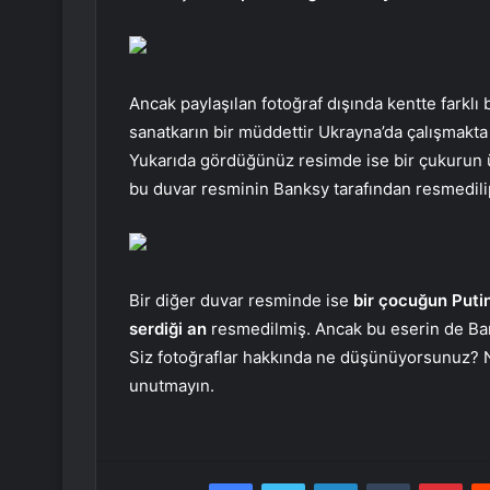
Ancak paylaşılan fotoğraf dışında kentte farklı
sanatkarın bir müddettir Ukrayna’da çalışmakta 
Yukarıda gördüğünüz resimde ise bir çukurun ü
bu duvar resminin Banksy tarafından resmedilip
Bir diğer duvar resminde ise
bir çocuğun Puti
serdiği an
resmedilmiş. Ancak bu eserin de Ba
Siz fotoğraflar hakkında ne düşünüyorsunuz? Ni
unutmayın.
Facebook
Twitter
LinkedIn
Tumblr
Pint