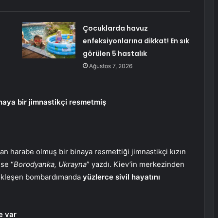
Çocuklarda havuz
enfeksiyonlarına dikkat! En sık
görülen 5 hastalık
Ağustos 7, 2026
naya bir jimnastikçi resmetmiş
 harabe olmuş bir binaya resmettiği jimnastikçi kızın
ise “
Borodyanka, Ukrayna
” yazdı. Kiev’in merkezinden
çekleşen bombardımanda
yüzlerce sivil hayatını
e var