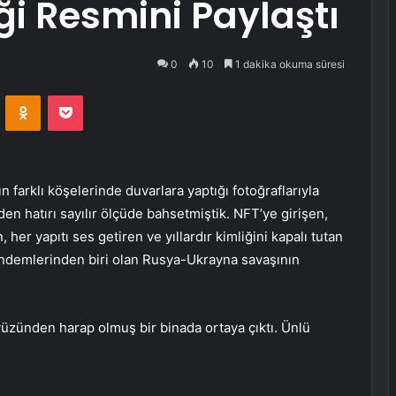
ği Resmini Paylaştı
0
10
1 dakika okuma süresi
VKontakte
Odnoklassniki
Pocket
 farklı köşelerinde duvarlara yaptığı fotoğraflarıyla
n hatırı sayılır ölçüde bahsetmiştik. NFT’ye girişen,
er yapıtı ses getiren ve yıllardır kimliğini kapalı tutan
gündemlerinden biri olan Rusya-Ukrayna savaşının
üzünden harap olmuş bir binada ortaya çıktı. Ünlü