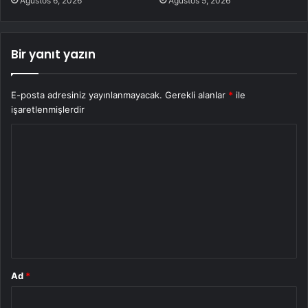
Ağustos 6, 2026
Ağustos 5, 2026
Bir yanıt yazın
E-posta adresiniz yayınlanmayacak.
Gerekli alanlar
*
ile
işaretlenmişlerdir
Y
o
r
u
m
*
Ad
*