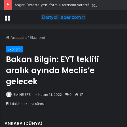
Asgari ücrette yeni formül tartışma yarattı! İşçi ve işveren karşı karşıya
Menü
Anasayfa
/
Ekonomi
Ekonomi
Bakan Bilgin: EYT teklifi
aralık ayında Meclis’e
gelecek
EMİNE EFE
Kasım 11, 2022
0
17
1 dakika okuma süresi
ANKARA (DÜNYA)