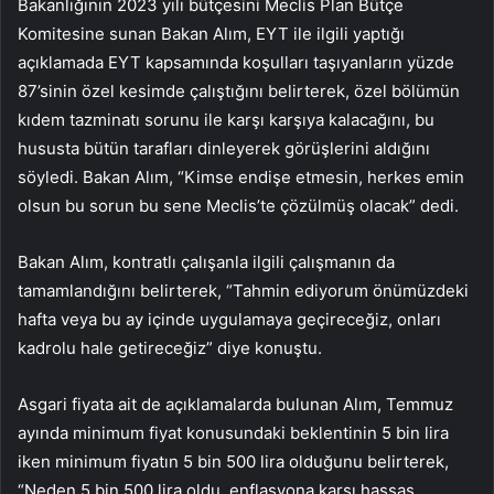
Bakanlığının 2023 yılı bütçesini Meclis Plan Bütçe
Komitesine sunan Bakan Alım, EYT ile ilgili yaptığı
açıklamada EYT kapsamında koşulları taşıyanların yüzde
87’sinin özel kesimde çalıştığını belirterek, özel bölümün
kıdem tazminatı sorunu ile karşı karşıya kalacağını, bu
hususta bütün tarafları dinleyerek görüşlerini aldığını
söyledi. Bakan Alım, “Kimse endişe etmesin, herkes emin
olsun bu sorun bu sene Meclis’te çözülmüş olacak” dedi.
Bakan Alım, kontratlı çalışanla ilgili çalışmanın da
tamamlandığını belirterek, “Tahmin ediyorum önümüzdeki
hafta veya bu ay içinde uygulamaya geçireceğiz, onları
kadrolu hale getireceğiz” diye konuştu.
Asgari fiyata ait de açıklamalarda bulunan Alım, Temmuz
ayında minimum fiyat konusundaki beklentinin 5 bin lira
iken minimum fiyatın 5 bin 500 lira olduğunu belirterek,
“Neden 5 bin 500 lira oldu, enflasyona karşı hassas