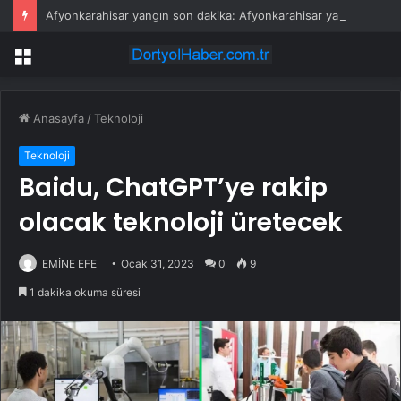
Afyonkarahisar yangın son dakika: Afyonkarahisar yangın olayı nedir? Afyonkarahisar’da yangın mı çıktı, son durum nedir?
Menü
Anasayfa
/
Teknoloji
Teknoloji
Baidu, ChatGPT’ye rakip
olacak teknoloji üretecek
EMİNE EFE
Ocak 31, 2023
0
9
1 dakika okuma süresi