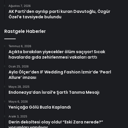
Ağustos 7, 2026
AK Parti’den ayrılıp parti kuran Davutoğlu, Özgür
Özel’e tavsiyede bulundu
Rastgele Haberler
Temmuz 6, 2026
Açıkta bırakılan yiyecekler ölüm saçıyor! Sıcak
havalarda gıda zehirlenmesi vakaları arttı
Ocak 25, 2026
Ayla Ölçer’den IF Wedding Fashion İzmir’de ‘Pearl
Allure’ imzası
Mayıs 28, 2025
Endonezya’dan İsrail’e Şartlı Tanıma Mesajı
Mayıs 6, 2026
Yeniçağa Gölü Buzla Kaplandı
Aralık 3, 2025
Derin dekoltesi olay oldu! “Eski Zara nerede?”
yorumları yapılıyor