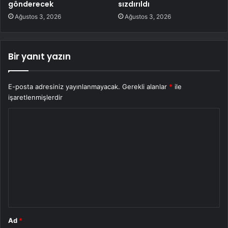
gönderecek
sızdırıldı
Ağustos 3, 2026
Ağustos 3, 2026
Bir yanıt yazın
E-posta adresiniz yayınlanmayacak.
Gerekli alanlar
*
ile
işaretlenmişlerdir
Y
o
r
u
m
*
Ad
*