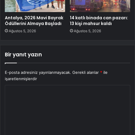
Antalya, 2026 Mavi Bayrak
14 katlı binada can pazarı:
Ödüllerini Almaya Başladı
13 kişi mahsur kaldı
Ağustos 5, 2026
Ağustos 5, 2026
Bir yanıt yazın
E-posta adresiniz yayınlanmayacak.
Gerekli alanlar
*
ile
işaretlenmişlerdir
Y
o
r
u
m
*