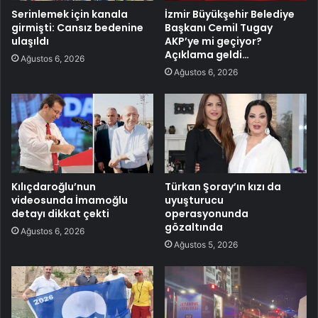
Serinlemek için kanala
İzmir Büyükşehir Belediye
girmişti: Cansız bedenine
Başkanı Cemil Tugay
ulaşıldı
AKP’ye mi geçiyor?
Açıklama geldi…
Ağustos 6, 2026
Ağustos 6, 2026
Kılıçdaroğlu’nun
Türkan Şoray’ın kızı da
videosunda İmamoğlu
uyuşturucu
detayı dikkat çekti
operasyonunda
gözaltında
Ağustos 6, 2026
Ağustos 5, 2026