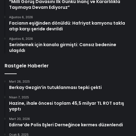
“Millî Görüş Davasını İlk Günkü İnanç ve Kararlılıkla
Taşımaya Devam Ediyoruz”
Ağustos 6, 2026
Facianın eşiğinden dönüldü: Hafriyat kamyonu takla
atıp karşı şeride devrildi
Ağustos 6, 2026
Serinlemek için kanala girmişti: Cansız bedenine
ulaşıldı
Rastgele Haberler
Mart 26, 2025
Berkay Gezgin’in tutuklanması tepki çekti
Nisan 7, 2025
Hazine, ihale öncesi toplam 45,5 milyar TL ROT satış
yaptı
Mart 20, 2026
Edirne’de Polis Eşleri Derneğince kermes düzenlendi
Ocak 8, 2025