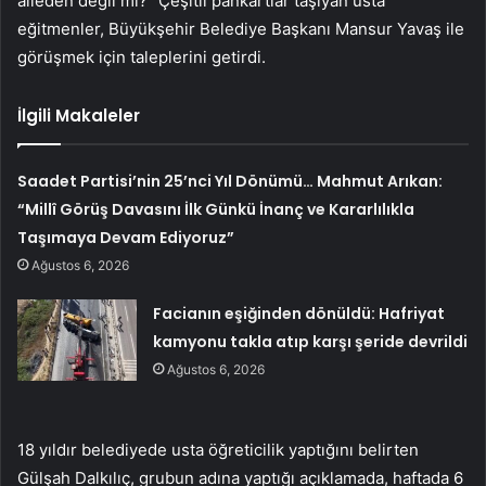
aileden değil mi?” Çeşitli pankartlar taşıyan usta
eğitmenler, Büyükşehir Belediye Başkanı Mansur Yavaş ile
görüşmek için taleplerini getirdi.
İlgili Makaleler
Saadet Partisi’nin 25’nci Yıl Dönümü… Mahmut Arıkan:
“Millî Görüş Davasını İlk Günkü İnanç ve Kararlılıkla
Taşımaya Devam Ediyoruz”
Ağustos 6, 2026
Facianın eşiğinden dönüldü: Hafriyat
kamyonu takla atıp karşı şeride devrildi
Ağustos 6, 2026
18 yıldır belediyede usta öğreticilik yaptığını belirten
Gülşah Dalkılıç, grubun adına yaptığı açıklamada, haftada 6