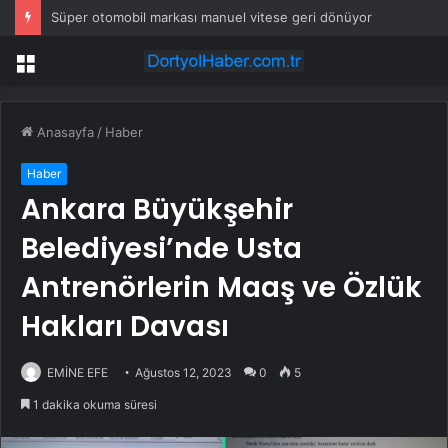
Süper otomobil markası manuel vitese geri dönüyor
Menü
Anasayfa
/
Haber
Haber
Ankara Büyükşehir
Belediyesi’nde Usta
Antrenörlerin Maaş ve Özlük
Hakları Davası
EMİNE EFE
Ağustos 12, 2023
0
5
1 dakika okuma süresi