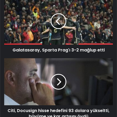
Galatasaray, Sparta Prag'ı 3-2 mağlup etti
Citi, Docusign hisse hedefini 93 dolara yükseltti,
büyüme ve kar artışını övdü