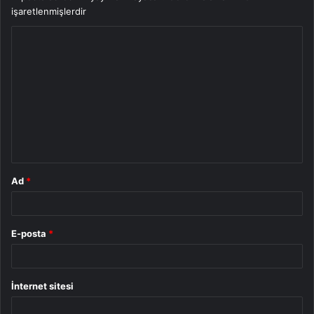
işaretlenmişlerdir
Y
o
r
u
m
*
Ad
*
E-posta
*
İnternet sitesi