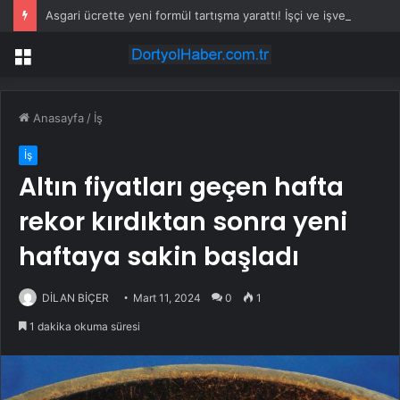
Asgari ücrette yeni formül tartışma yarattı! İşçi ve işveren karşı karşıya
Menü
Anasayfa
/
İş
İş
Altın fiyatları geçen hafta
rekor kırdıktan sonra yeni
haftaya sakin başladı
DİLAN BİÇER
Mart 11, 2024
0
1
1 dakika okuma süresi