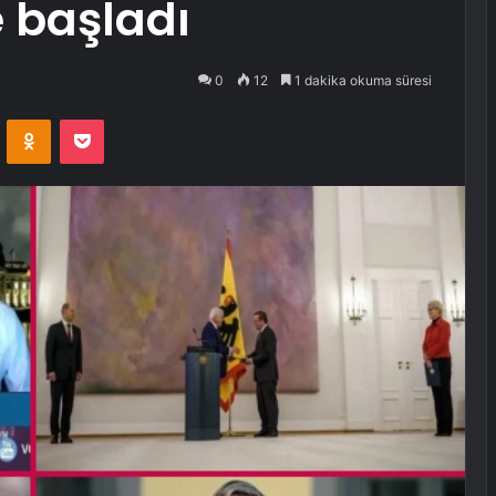
e başladı
0
12
1 dakika okuma süresi
VKontakte
Odnoklassniki
Pocket