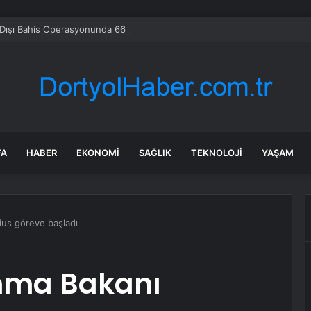
Dışı Bahis Operasyonunda 66 Tutuklama
FA
HABER
EKONOMI
SAĞLIK
TEKNOLOJI
YAŞAM
ius göreve başladı
nma Bakanı