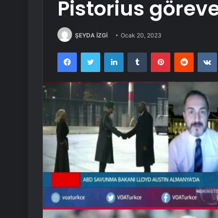
Pistorius görev
ŞEYDA İZGİ
Ocak 20, 2023
Facebook
Twitter
LinkedIn
Tumblr
Pinterest
Reddit