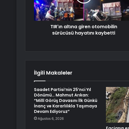
TIR'ın altına giren otomobilin
sürücüsü hayatını kaybetti
İlgili Makaleler
Saadet Partisi’nin 25’nci Yıl
Dönümü… Mahmut Arıkan:
“Millî Görüş Davasını İlk Günkü
İnanç ve Kararlılıkla Taşımaya
Devam Ediyoruz”
Ağustos 6, 2026
Facianın e