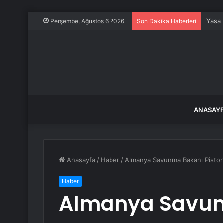
Yasa 
Perşembe, Ağustos 6 2026
Son Dakika Haberleri
ANASAY
Anasayfa
/
Haber
/
Almanya Savunma Bakanı Pistor
Haber
Almanya Savu