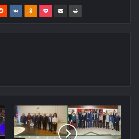
erest
Reddit
VKontakte
Odnoklassniki
Pocket
E-Posta ile paylaş
Yazdır