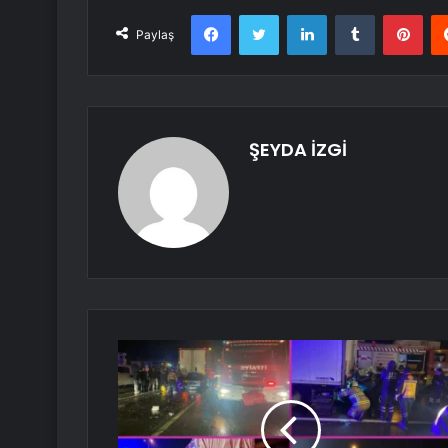
Facebook
Twitter
LinkedIn
Tumblr
Pint
Paylaş
ŞEYDA İZGİ