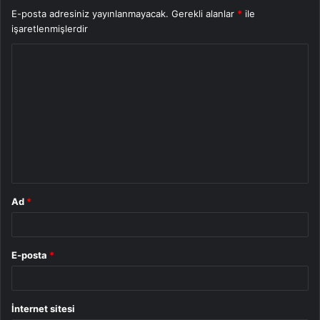
E-posta adresiniz yayınlanmayacak.
Gerekli alanlar
*
ile
işaretlenmişlerdir
Y
o
r
u
m
*
Ad
*
E-posta
*
İnternet sitesi