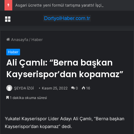
Asgari ücrette yeni formül tartışma yarattı! İşçi ve işveren karşı karşıya
Menü
Anasayfa
/
Haber
Haber
Ali Çamlı: “Berna başkan
Kayserispor’dan kopamaz”
ŞEYDA İZGİ
Kasım 25, 2022
0
16
1 dakika okuma süresi
Yukatel Kayserispor Lider Adayı Ali Çamlı, “Berna başkan
Kayserispor’dan kopamaz” dedi.