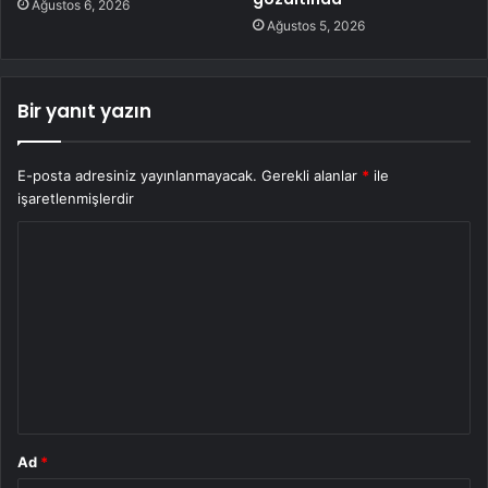
Ağustos 6, 2026
Ağustos 5, 2026
Bir yanıt yazın
E-posta adresiniz yayınlanmayacak.
Gerekli alanlar
*
ile
işaretlenmişlerdir
Y
o
r
u
m
*
Ad
*