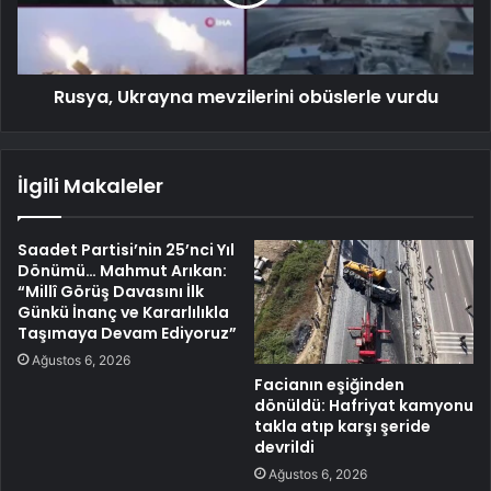
Rusya, Ukrayna mevzilerini obüslerle vurdu
İlgili Makaleler
Saadet Partisi’nin 25’nci Yıl
Dönümü… Mahmut Arıkan:
“Millî Görüş Davasını İlk
Günkü İnanç ve Kararlılıkla
Taşımaya Devam Ediyoruz”
Ağustos 6, 2026
Facianın eşiğinden
dönüldü: Hafriyat kamyonu
takla atıp karşı şeride
devrildi
Ağustos 6, 2026