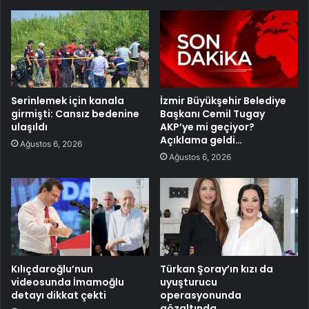
Serinlemek için kanala
İzmir Büyükşehir Belediye
girmişti: Cansız bedenine
Başkanı Cemil Tugay
ulaşıldı
AKP’ye mi geçiyor?
Açıklama geldi…
Ağustos 6, 2026
Ağustos 6, 2026
Kılıçdaroğlu’nun
Türkan Şoray’ın kızı da
videosunda İmamoğlu
uyuşturucu
detayı dikkat çekti
operasyonunda
gözaltında