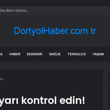
Dışı Bahis Operasyonunda 66 Tutuklama
FA
HABER
EKONOMI
SAĞLIK
TEKNOLOJI
YAŞAM
in!
arı kontrol edin!