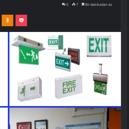
0
7
Bir dakikadan az
VKontakte
Odnoklassniki
Pocket