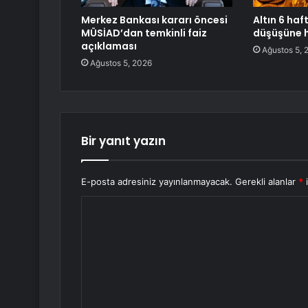
Merkez Bankası kararı öncesi
Altın 6 haf
MÜSİAD’dan temkinli faiz
düşüşüne h
açıklaması
Ağustos 5, 
Ağustos 5, 2026
Bir yanıt yazın
E-posta adresiniz yayınlanmayacak.
Gerekli alanlar
*
i
Y
o
r
u
m