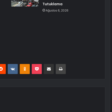
Tutuklama
Ağustos 6, 2026
erest
Reddit
VKontakte
Odnoklassniki
Pocket
E-Posta ile paylaş
Yazdır