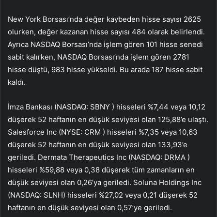
New York Borsası’nda değer kaybeden hisse sayısı 2625
olurken, değer kazanan hisse sayısı 484 olarak belirlendi.
Ayrıca NASDAQ Borsası’nda işlem gören 101 hisse senedi
sabit kalırken, NASDAQ Borsası’nda işlem gören 2781
hisse düştü, 983 hisse yükseldi. Bu arada 187 hisse sabit
kaldı.
İmza Bankası (NASDAQ:
SBNY
) hisseleri %7,44 veya 10,12
düşerek 52 haftanın en düşük seviyesi olan 125,88’e ulaştı.
Salesforce Inc (NYSE:
CRM
) hisseleri %7,35 veya 10,63
düşerek 52 haftanın en düşük seviyesi olan 133,93’e
geriledi. Dermata Therapeutics Inc (NASDAQ:
DRMA
)
hisseleri %59,88 veya 0,38 düşerek tüm zamanların en
düşük seviyesi olan 0,26’ya geriledi. Soluna Holdings Inc
(NASDAQ:
SLNH
) hisseleri %27,02 veya 0,21 düşerek 52
haftanın en düşük seviyesi olan 0,57’ye geriledi.