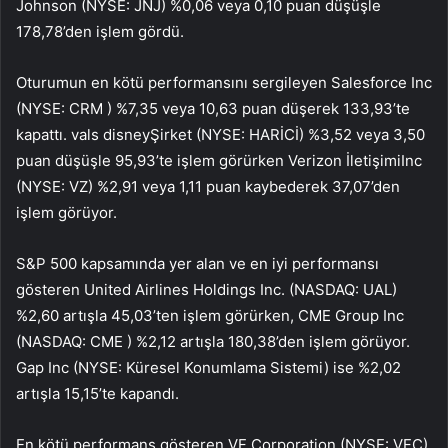
Johnson (NYSE:
JNJ
) %0,06 veya 0,10 puan düşüşle
178,78’den işlem gördü.
Oturumun en kötü performansını sergileyen Salesforce Inc
(NYSE:
CRM
) %7,35 veya 10,63 puan düşerek 133,93’te
kapattı. vals
disney
Şirket (NYSE:
HARİCİ
) %3,52 veya 3,50
puan düşüşle 95,93’te işlem görürken
Verizon İletişimi
Inc
(NYSE:
VZ
) %2,91 veya 1,11 puan kaybederek 37,07’den
işlem görüyor.
S&P 500 kapsamında yer alan ve en iyi performansı
gösteren United Airlines Holdings Inc. (NASDAQ:
UAL
)
%2,60 artışla 45,03’ten işlem görürken, CME Group Inc
(NASDAQ:
CME
) %2,12 artışla 180,38’den işlem görüyor.
Gap Inc (NYSE:
Küresel Konumlama Sistemi
) ise %2,02
artışla 15,15’te kapandı.
En kötü performans gösteren VF Corporation (NYSE:
VFC
)