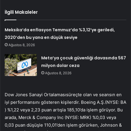
İlgili Makaleler
Meksika’da enflasyon Temmuz’da %3,12’ye geriledi,
2020’den bu yana en düşük seviye
Ağustos 8, 2026
Meta’ya çocuk güvenliği davasında 567
milyon dolar ceza
Ağustos 8, 2026
Dow Jones Sanayi Ortalaması
süreçte olan ve seansın en
iyi performansını gösteren kişilerdir.
Boeing A.Ş.
(NYSE:
BA
) %1,22 veya 2,23 puan artışla 185,10’da işlem görüyor. Bu
arada, Merck & Company Inc (NYSE:
MRK
) %0,03 veya
0,03 puan düşüşle 110,01’den işlem görürken, Johnson &