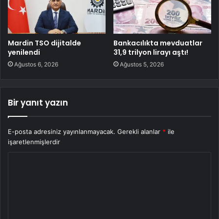
Mardin TSO dijitalde
Bankacılıkta mevduatlar
yenilendi
31,9 trilyon lirayı aştı!
Ağustos 6, 2026
Ağustos 5, 2026
Bir yanıt yazın
E-posta adresiniz yayınlanmayacak.
Gerekli alanlar
*
ile
işaretlenmişlerdir
Y
o
r
u
m