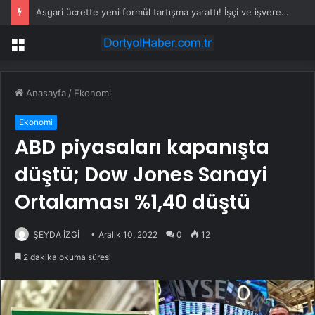
Asgari ücrette yeni formül tartışma yarattı! İşçi ve işveren karşı karşıya
Menü
Anasayfa
/
Ekonomi
Ekonomi
ABD piyasaları kapanışta
düştü; Dow Jones Sanayi
Ortalaması %1,40 düştü
ŞEYDA İZGİ
Aralık 10, 2022
0
12
2 dakika okuma süresi