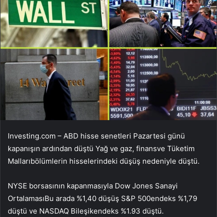
Investing.com – ABD hisse senetleri Pazartesi günü
kapanışın ardından düştü
Yağ ve gaz
,
finans
ve
Tüketim
Malları
bölümlerin hisselerindeki düşüş nedeniyle düştü.
NYSE borsasının kapanmasıyla
Dow Jones Sanayi
Ortalaması
Bu arada %1,40 düşüş
S&P 500
endeks %1,79
düştü ve
NASDAQ Bileşik
endeks %1.93 düştü.