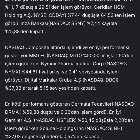
%11,17 düşüşle 29,51’den işlem görüyor.
Ceridian HCM
Holding A.Ş.
(NYSE:
CDDAY
) %7,44 düşüşle 64,53’ten işlem
gördü
İmza Bankası
(NASDAQ:
SBNY
) %7,44 kayıpla
125,88’den kapattı.
NASDAQ Composite altında işlendi ve en iyi performansı
gösteriyor
MMTEC
(NASDAQ:
MTC
) %50,00 artışla 1,50’den
işlem görürken, Nymox Pharmaceutical Corp (NASDAQ:
NYMX
) %44,81 fiyat artışı ve 0,41 seviyesinde işlem
görüyor.
Dijital Markalar Grubu A.Ş.
(NASDAQ:
DBGI
)
%37,33 artarak 5,15 seviyesinden kapattı.
En kötü performans gösteren
Dermata Tedavileri
(NASDAQ:
DRMA
) %59,88 düştü ve 0,26’dan işlem gördü. En İyi
Gemiler A.Ş. (NASDAQ:
ÜSTLER
) %50,45 düşüşle 2,20’den
işlem görürken Soluna Holdings Inc (NASDAQ:
SLNH
)
%27,02 değer kaybederek 0,57’den kapandı.