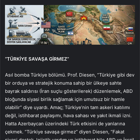
“TÜRKİYE SAVAŞA GİRMEZ”
Asıl bomba Türkiye bölümü. Prof. Diesen, “Türkiye gibi dev
bir orduya ve stratejik konuma sahip bir ülkeye sahte
bayrak saldırısı (İran suçlu gösterilerek) düzenlemek, ABD
bloğunda siyasi birlik sağlamak için umutsuz bir hamle
olabilir” diye uyardı. Amaç; Türkiye’nin tam askeri katılımı
değil, istihbarat paylaşımı, hava sahası ve yakıt ikmali izni.
Hatta Azerbaycan üzerindeki Türk etkisini de yanlarına
çekmek. “Türkiye savaşa girmez” diyen Diesen, “Fakat
siyasi destek, lojistik yardım ve istihbarat bile ABD ve İsrail