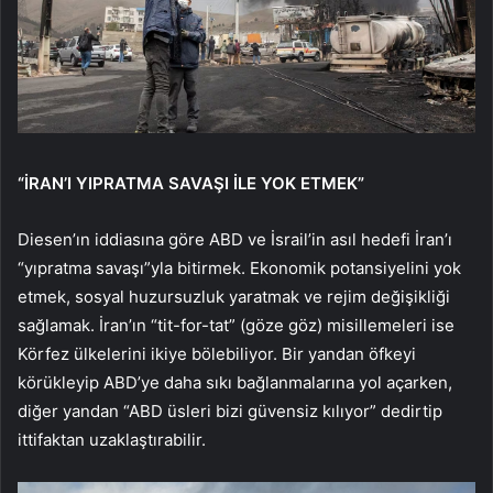
“İRAN’I YIPRATMA SAVAŞI İLE YOK ETMEK”
Diesen’ın iddiasına göre ABD ve İsrail’in asıl hedefi İran’ı
“yıpratma savaşı”yla bitirmek. Ekonomik potansiyelini yok
etmek, sosyal huzursuzluk yaratmak ve rejim değişikliği
sağlamak. İran’ın “tit-for-tat” (göze göz) misillemeleri ise
Körfez ülkelerini ikiye bölebiliyor. Bir yandan öfkeyi
körükleyip ABD’ye daha sıkı bağlanmalarına yol açarken,
diğer yandan “ABD üsleri bizi güvensiz kılıyor” dedirtip
ittifaktan uzaklaştırabilir.