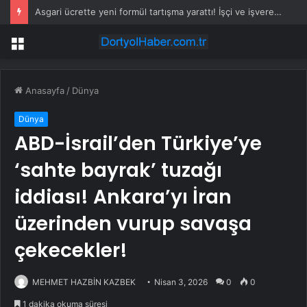
Asgari ücrette yeni formül tartışma yarattı! İşçi ve işveren karşı karşıya
Menü
Anasayfa
/
Dünya
Dünya
ABD-İsrail’den Türkiye’ye
‘sahte bayrak’ tuzağı
iddiası! Ankara’yı İran
üzerinden vurup savaşa
çekecekler!
MEHMET HAZBİN KAZBEK
Nisan 3, 2026
0
0
1 dakika okuma süresi