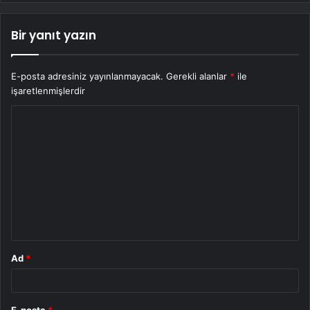
Bir yanıt yazın
E-posta adresiniz yayınlanmayacak.
Gerekli alanlar
*
ile
işaretlenmişlerdir
Y
o
r
u
m
*
Ad
*