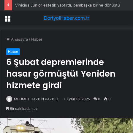
Vinicius Junior estetik yaptırdı, bambaşka birine dönüştü
Menü
Anasayfa
/
Haber
Haber
6 Şubat depremlerinde
hasar görmüştü! Yeniden
hizmete girdi
MEHMET HAZBİN KAZBEK
Eylül 18, 2025
0
0
Bir dakikadan az