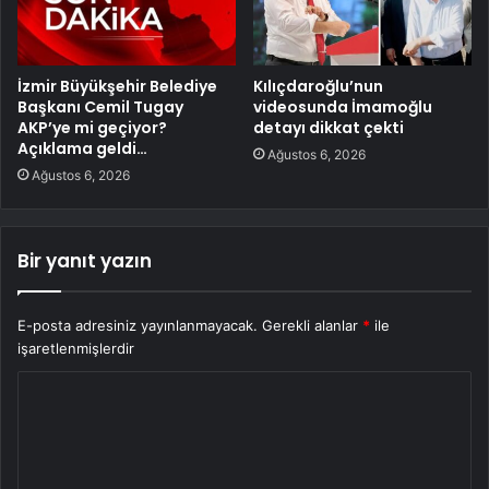
İzmir Büyükşehir Belediye
Kılıçdaroğlu’nun
Başkanı Cemil Tugay
videosunda İmamoğlu
AKP’ye mi geçiyor?
detayı dikkat çekti
Açıklama geldi…
Ağustos 6, 2026
Ağustos 6, 2026
Bir yanıt yazın
E-posta adresiniz yayınlanmayacak.
Gerekli alanlar
*
ile
işaretlenmişlerdir
Y
o
r
u