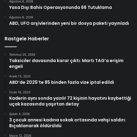
Ağustos 6, 2026
Yasa Dışı Bahis Operasyonunda 66 Tutuklama
Ağustos 6, 2026
ABD, UFO arşivlerinden yeni bir dosya paketi yayınladı
Rastgele Haberler
Temmuz 25, 2026
Taksiciler davasında karar çıktı: Martı TAG’a erişim
engeli
Aralık 13, 2025
ABD’de 2025’te 85 binden fazla vize iptal edildi
Ocak 16, 2023
Kaderin aynı sonda yazılı! 72 kişinin hayatını kaybettiği
uçak kazasında şaşırtan detay
Şubat 4, 2026
3 çocuk annesi kadına sokak ortasında vahşi saldırı:
Bıçaklanarak öldürüldü
Mayıs 12, 2026