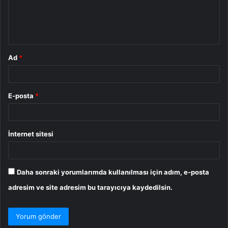
m
*
Ad
*
E-posta
*
İnternet sitesi
Daha sonraki yorumlarımda kullanılması için adım, e-posta
adresim ve site adresim bu tarayıcıya kaydedilsin.