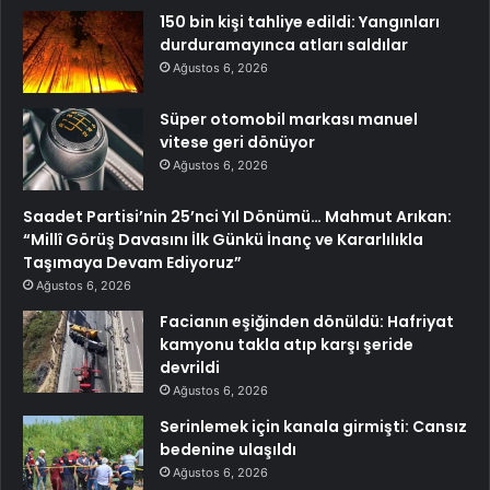
150 bin kişi tahliye edildi: Yangınları
durduramayınca atları saldılar
Ağustos 6, 2026
Süper otomobil markası manuel
vitese geri dönüyor
Ağustos 6, 2026
Saadet Partisi’nin 25’nci Yıl Dönümü… Mahmut Arıkan:
“Millî Görüş Davasını İlk Günkü İnanç ve Kararlılıkla
Taşımaya Devam Ediyoruz”
Ağustos 6, 2026
Facianın eşiğinden dönüldü: Hafriyat
kamyonu takla atıp karşı şeride
devrildi
Ağustos 6, 2026
Serinlemek için kanala girmişti: Cansız
bedenine ulaşıldı
Ağustos 6, 2026