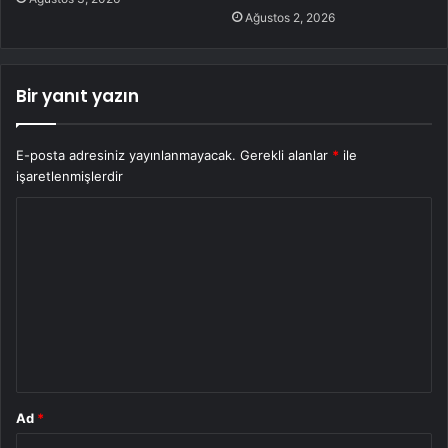
Ağustos 2, 2026
Bir yanıt yazın
E-posta adresiniz yayınlanmayacak.
Gerekli alanlar
*
ile
işaretlenmişlerdir
Y
o
r
u
m
*
Ad
*