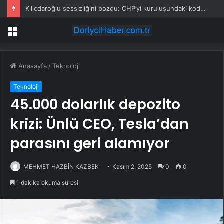
Kılıçdaroğlu sessizliğini bozdu: CHP’yi kuruluşundaki kodlara ulaştıracağız
Menü
Anasayfa
/
Teknoloji
Teknoloji
45.000 dolarlık depozito
krizi: Ünlü CEO, Tesla’dan
parasını geri alamıyor
MEHMET HAZBİN KAZBEK
Kasım 2, 2025
0
0
1 dakika okuma süresi