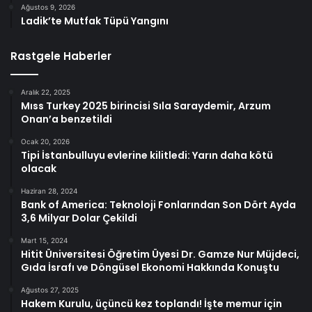
Ağustos 9, 2026
Ladik’te Mutfak Tüpü Yangını
Rastgele Haberler
Aralık 22, 2025
Mıss Turkey 2025 birincisi Sıla Saraydemir, Arzum
Onan’a benzetildi
Ocak 20, 2026
Tipi İstanbulluyu evlerine kilitledi: Yarın daha kötü
olacak
Haziran 28, 2024
Bank of America: Teknoloji Fonlarından Son Dört Ayda
3,6 Milyar Dolar Çekildi
Mart 15, 2024
Hitit Üniversitesi Öğretim Üyesi Dr. Gamze Nur Müjdeci,
Gıda İsrafı ve Döngüsel Ekonomi Hakkında Konuştu
Ağustos 27, 2025
Hakem Kurulu, üçüncü kez toplandı! İşte memur için