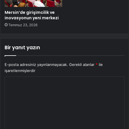
Mersin’de girişimcilik ve
inovasyonun yeni merkezi
Temmuz 23, 2026
Bir yanıt yazın
E-posta adresiniz yayınlanmayacak.
Gerekli alanlar
*
ile
işaretlenmişlerdir
Y
o
r
u
m
*