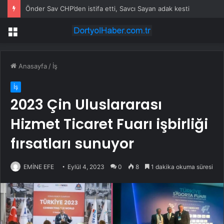
Önder Sav CHP’den istifa etti, Savcı Sayan adak kesti
Menü
Anasayfa
/
İş
İş
2023 Çin Uluslararası
Hizmet Ticaret Fuarı işbirliği
fırsatları sunuyor
EMİNE EFE
Eylül 4, 2023
0
8
1 dakika okuma süresi