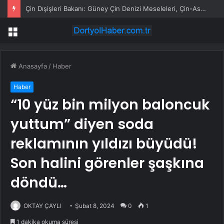
Kılıçdaroğlu sessizliğini bozdu: CHP’yi kuruluşundaki kodlara ulaştıracağız
Menü
Anasayfa
/
Haber
Haber
“10 yüz bin milyon baloncuk
yuttum” diyen soda
reklamının yıldızı büyüdü!
Son halini görenler şaşkına
döndü…
OKTAY ÇAYLI
Şubat 8, 2024
0
1
1 dakika okuma süresi