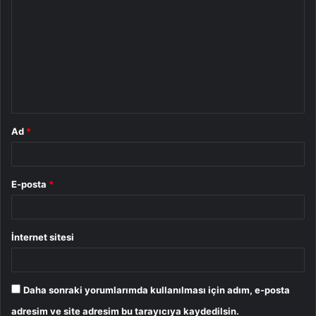
o
r
u
m
*
Ad
*
E-posta
*
İnternet sitesi
Daha sonraki yorumlarımda kullanılması için adım, e-posta
adresim ve site adresim bu tarayıcıya kaydedilsin.